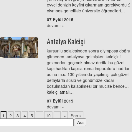
evvel denizin keyfini çıkarmam gerekiyordu :)
olympos genellikle üniversite öğrencileri…
07 Eylül 2015
devamı »
Antalya Kaleiçi
kurşunlu şelalesinden sonra olymposa doğru
gitmeden, antalyaya gelmişken kaleiçini
gezmeden geçmek olmaz dedik. bu güzel
kapı hadrian kapısı. roma imparatoru hadrian
adına m.s. 130 yıllarında yapılmış. çok güzel
detaylarla süslü ve günümüze kadar
bozulmadan kalabilmesi bir mucize bence…
kaleiçi atnalı…
07 Eylül 2015
devamı »
1
2
3
4
5
...
10
...
»
Son »