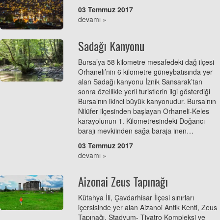
03 Temmuz 2017
devamı »
Sadağı Kanyonu
Bursa’ya 58 kilometre mesafedeki dağ ilçesi
Orhaneli’nin 6 kilometre güneybatısında yer
alan Sadağı kanyonu İznik Sansarak’tan
sonra özellikle yerli turistlerin ilgi gösterdiği
Bursa’nın ikinci büyük kanyonudur. Bursa’nın
Nilüfer ilçesinden başlayan Orhaneli-Keles
karayolunun 1. Kilometresindeki Doğancı
barajı mevkiinden sağa baraja inen…
03 Temmuz 2017
devamı »
Aizonai Zeus Tapınağı
Kütahya İli, Çavdarhisar İlçesi sınırları
içersisinde yer alan Aizanoi Antik Kenti, Zeus
Tapınağı, Stadyum- Tiyatro Kompleksi ve