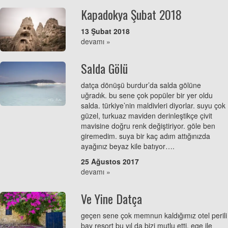
Kapadokya Şubat 2018
13 Şubat 2018
devamı »
Salda Gölü
datça dönüşü burdur’da salda gölüne
uğradık. bu sene çok popüler bir yer oldu
salda. türkiye’nin maldivleri diyorlar. suyu çok
güzel, turkuaz maviden derinleştikçe çivit
mavisine doğru renk değiştiriyor. göle ben
giremedim. suya bir kaç adım attığınızda
ayağınız beyaz kile batıyor….
25 Ağustos 2017
devamı »
Ve Yine Datça
geçen sene çok memnun kaldığımız otel perili
bay resort bu yıl da bizi mutlu etti. ege ile