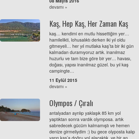
08 Mayıs 2016
devamı »
Kaş, Hep Kaş, Her Zaman Kaş
kaş… kendimi en mutlu hissettiğim yer…
hamilelikti, lohusalıktı derken iki yıl oldu
gitmeyeli… her yıl mutlaka kaş’ta bir iki gün
kalmadan duramıyoruz artık. inanılmaz
huzurlu ve tam bize göre bir yer… havası,
doğası, yapısı inanılmaz güzel. bu yıl kaş
campingte…
11 Eylül 2015
devamı »
Olympos / Çıralı
antalyadan ayrılıp yaklaşık 85 km yol
yaptıktan sonra vardık olymposa. artık
sabredecek gücüm kalmamıştı ve hemen
denize girmeliydim :) bu gece olyposta kalıp
yarın kaş’a doğru yol alacaktık. ve bir an