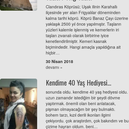
Clandıras Köprüsü; Uşak ilinin Karahallı
ilçesinde yer alan Frigyalılar döneminden
kalma tarihi köprü. Köprü Banaz Çayı üzerine
yaklaşık 2500 yıl önce yapılmıştır. Taşların
yüzleri kalemle işlenmiş ve kemerlerin iri
taşları zıvanalı olarak birbirine iyice
kenetlendirilmiştir. Kemeri kasnak
biçimindedir. Hangi amaçla yapıldığına ait
hiçbir…
30 Nisan 2018
devamı »
Kendime 40 Yaş Hediyesi…
sonunda oldu. kendime 40 yaş hediyesi oldu.
uzun zamandır istediğim bir şeydi dövme
yaptırmak. önemli olan beni anlatacak,
pişman olmayacağım bir şey bulmaktı.
bohem tarzı, kızıl derili ikonları ilgimi
çekiyordu. çok araştırdım, çok bakındım ve bu
çizime hayran oldum. beni…