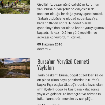
Geçtiğimiz pazar günü çalıştığım kurumun
yani bursa büyükşehir belediyesinin de
sponsor olduğu bir doğa yürüyüşüne katıldık.
Sabah otobüslerle uludağ çobankaya’ya
kadar gittikten sonra ilk hedef olarak
çobankaya’dan sarıalana kadar yürüyüşümüz
başladı. İlk kez 10,5 km yürüyecektim ve
açıkçası korkuyordum. çünkü…
09 Haziran 2016
devamı »
Bursa’nın Yeryüzü Cenneti
Yaylaları
Tarih başkenti Bursa, doğal güzellikleri ile de
ön plana çıkan sayılı şehirlerden biri. Yaz’ı
başka Kış’ı başka Uludağ’ı, denize kıyısı olan
şirin ilçeleri, doğa ile baş başa kalacağınız
yayla ve göletleri ile kampçılar ve adrenalin
tutkunlarına dört mevsim ev sahipliği…