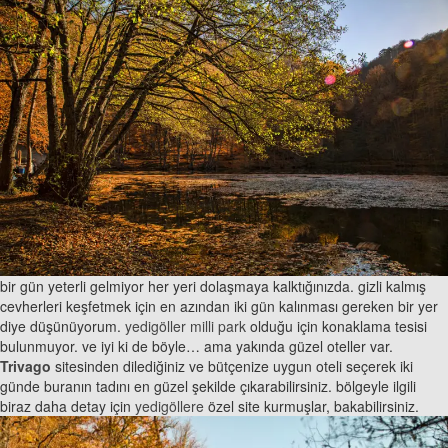
bir gün yeterli gelmiyor her yeri dolaşmaya kalktığınızda. gizli kalmış
cevherleri keşfetmek için en azından iki gün kalınması gereken bir yer
diye düşünüyorum.
yedigöller milli park
olduğu için konaklama tesisi
bulunmuyor. ve iyi ki de böyle… ama yakında güzel oteller var.
Trivago
sitesinden dilediğiniz ve bütçenize uygun oteli seçerek iki
günde buranın tadını en güzel şekilde çıkarabilirsiniz. bölgeyle ilgili
biraz daha detay için
yedigöllere
özel site kurmuşlar, bakabilirsiniz.