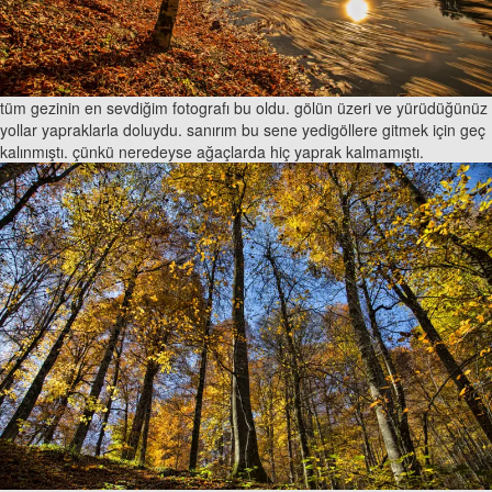
tüm gezinin en sevdiğim fotografı bu oldu. gölün üzeri ve yürüdüğünüz
yollar yapraklarla doluydu. sanırım bu sene yedigöllere gitmek için geç
kalınmıştı. çünkü neredeyse ağaçlarda hiç yaprak kalmamıştı.