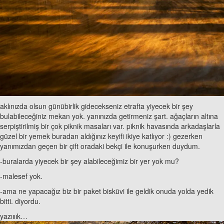
aklınızda olsun günübirlik gidecekseniz etrafta yiyecek bir şey
bulabileceğiniz mekan yok. yanınızda getirmeniz şart. ağaçların altına
serpiştirilmiş bir çok piknik masaları var. piknik havasında arkadaşlarla
güzel bir yemek buradan aldığınız keyifi ikiye katlıyor :) gezerken
yanımızdan geçen bir çift oradaki bekçi ile konuşurken duydum.
-buralarda yiyecek bir şey alabileceğimiz bir yer yok mu?
-malesef yok.
-ama ne yapacağız biz bir paket bisküvi ile geldik onuda yolda yedik
bitti. diyordu.
yazıııık…