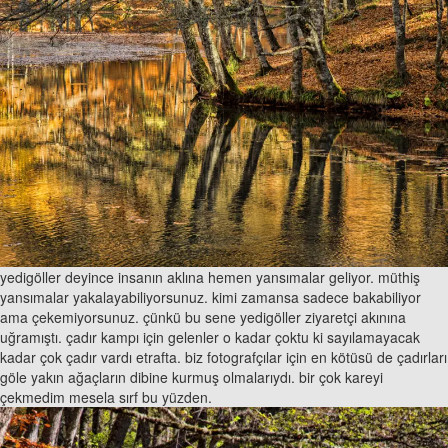
yedigöller deyince insanın aklına hemen yansımalar geliyor. müthiş
yansımalar yakalayabiliyorsunuz. kimi zamansa sadece bakabiliyor
ama çekemiyorsunuz. çünkü bu sene yedigöller ziyaretçi akınına
uğramıştı. çadır kampı için gelenler o kadar çoktu ki sayılamayacak
kadar çok çadır vardı etrafta. biz fotografçılar için en kötüsü de çadırları
göle yakın ağaçların dibine kurmuş olmalarıydı. bir çok kareyi
çekmedim mesela sırf bu yüzden.