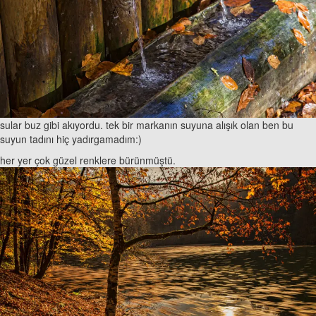
sular buz gibi akıyordu. tek bir markanın suyuna alışık olan ben bu
suyun tadını hiç yadırgamadım:)
her yer çok güzel renklere bürünmüştü.