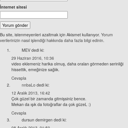
İnternet sitesi
Bu site, istenmeyenleri azaltmak için Akismet kullanıyor.
Yorum
verilerinizin nasıl işlendiği hakkında daha fazla bilgi edinin
.
MEV
dedi ki:
29 Haziran 2016, 10:36
video eklemeniz harika olmuş, daha oraları görmeden serinliği
hissettik, emeğinize sağlık.
Cevapla
nnbaLo
dedi ki:
12 Aralık 2013, 16:42
Çok güzel bir zamanda gitmişsiniz bence.
Mekan da ışık da fotoğraflar da çok güzeL :)
Cevapla
dursun demirgen
dedi ki:
08 Aralık 2013, 01:50