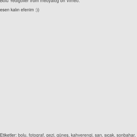
Bolu Yedigöller
from
medyalog
on
Vimeo
.
esen kalın efenim :))
Etiketler:
bolu
,
fotograf
,
gezi
,
güneş
,
kahverengi
,
sarı
,
sıcak
,
sonbahar
,