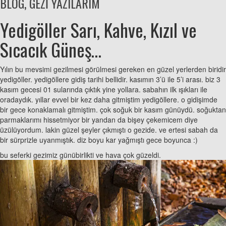
BLOG
,
GEZİ YAZILARIM
Yedigöller Sarı, Kahve, Kızıl ve
Sıcacık Güneş…
Yılın bu mevsimi gezilmesi görülmesi gereken en güzel yerlerden biridir
yedigöller. yedigöllere gidiş tarihi bellidir. kasımın 3’ü ile 5’i arası. biz 3
kasım gecesi 01 sularında çıktık yine yollara. sabahın ilk ışıkları ile
oradaydık. yıllar evvel bir kez daha gitmiştim yedigöllere. o gidişimde
bir gece konaklamalı gitmiştim. çok soğuk bir kasım günüydü. soğuktan
parmaklarımı hissetmiyor bir yandan da bişey çekemicem diye
üzülüyordum. lakin güzel şeyler çıkmıştı o gezide. ve ertesi sabah da
bir sürprizle uyanmıştık. diz boyu kar yağmıştı gece boyunca :)
bu seferki gezimiz günübirlikti ve hava çok güzeldi.