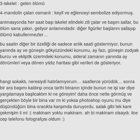
3-iskelet : gelen ölümü
4-mandolin çalan osmanlı : keyif ve eğlenceyi sembolize ediyormuş.
animasyonda her saat başı iskelet elindeki zili çalar ve başını sallar, bu
ölüm sana yakın, geliyor anlamındadır. diğer figürler başlarını sallayıp
ölümü kabullenmezler…
bu saatin diğer bir özelliği de sadece anlık saati göstermiyor, bunun
yanında ay ve güneşin gökyüzündeki konumu, ay fazı, güneşin zodyak
burcu ve ekliptik üzerindeki konumu, sideral zamanın yanında ay
dönümleri veya dönen yıldız haritası gibi verileri de gösteriyor.
hangi sokaktı, neresiydi hatırlamıyorum… saatlerce yürüdük… sonra
bir ara başımı kaldırıp onca tarihi binanın içinde bunun ne işi var diye
yargılamaya başlicaktım ki ne göreyim! daha önce nette görmüş ve
gerçekten böyle bir bina var mı ki yoksa photoshop oyunu mu diye
düşündüğüm bina oracıkta karşımda duruyordu. salak gibi tek kare
çekmişim ii mi :( makinam yoktu makinam. ah bi makinam olsaydı. iice
cep telefonu fotografçısı oldum :)