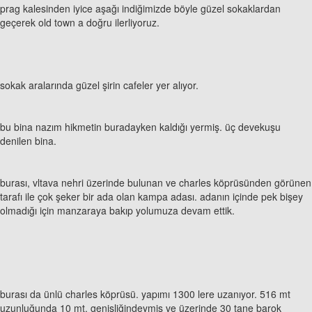
prag kalesinden iyice aşağı indiğimizde böyle güzel sokaklardan
geçerek old town a doğru ilerliyoruz.
sokak aralarında güzel şirin cafeler yer alıyor.
bu bina nazım hikmetin buradayken kaldığı yermiş. üç devekuşu
denilen bina.
burası, vltava nehri üzerinde bulunan ve charles köprüsünden görünen
tarafı ile çok şeker bir ada olan kampa adası. adanın içinde pek bişey
olmadığı için manzaraya bakıp yolumuza devam ettik.
burası da ünlü charles köprüsü. yapımı 1300 lere uzanıyor. 516 mt
uzunluğunda 10 mt. genişliğindeymiş ve üzerinde 30 tane barok