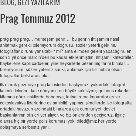
BLOG
,
GEZİ YAZILARIM
Prag Temmuz 2012
prag prag prag… muhteşem şehir… bu şehrin ihtişamını nasıl
anlatmak gerekli bilemiyorum doğrusu. sözler yeterli gelir mi,
fotograflar o ruhu yansıtabilir mi? ama elimden geleni yapacağım. en
son 3 yıl önce mardin’den bu kadar etkilenmiştim. ihtişamlı katedraller,
haykellerle kaplı caddeler, yine heykellerle bezenmiş tarihi binalar…
bilemiyorum, sözler yetersiz sanki, anlamak için bir nebze olsun
fotograflar belki aracı olur.
ilk olarak gezmeye prag kalesinden başlıyoruz. yukardaki fotograf
kalenin içinden. kale dünyanın en büyük kalesiymiş guinnes rekorlar
kitabına göre. eskilerde bohemya, kutsal roma imparatorları ve
çekoslavakya liderlerine ev sahipliği yapmış. şimdilerde ise fotografta
ortadaki havuzun ardındaki binalarda çek cumhuriyeti devlet
başkanlarının ofisleri yer alıyor. ve biz önlerinden geçiyoruz. ilginç
olansa hiç bir yerde polis koruması yok. dilediğimiz her yerde
dolaşmaya serbestiz yani.