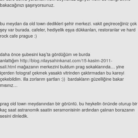
bakacağınızı şaşırıyorsunuz.
bu meydan da old town dedikleri şehir merkezi. vakit geçireceğiniz çok
şey var burada. cafeler, hediyelik eşya dükkanları, restoranlar ve hard
rock cafe prague :)
daha önce şubesini kaş’ta gördüğüm ve burda
anlattığım
http://blog.nilaysahinkanat.com/15-kasim-2011-
sali.html
mağazanın merkezini buldum prag sokaklarında… yine
içerden fotograf çekmek yasaktı vitrinden çaktırmadan bu kareyi
çekebildim. illa zorlarım şartları :)) bardakların güzelliğine bakar
mısınız…
prag old town meydanından bir görüntü. bu heykelin önünde oturup bir
kaç saat astranomik saatin seramonisinin ardından çalınan borazanın
sesini dinledik.