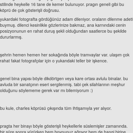
stilinde heykelle 16 tane de kemer bulunuyor. pragın geneli gibi bu
köprü de çok gösterişli doğrusu.
yukardaki fotografta gördüğünüz adam dileniyor. oraların dilenme adeti
buymuş. dilenci kesinlikle gözlerinize bakmaz, ana karnındaki cenin
posizyonunun en rahat duruş şekli olduğundan saatlerce bu şekilde
dururlarmış.
şehrin hemen hemen her sokağında böyle tramvaylar var. ulaşım çok
rahat fakat fotografçılar için o yukarıdaki teller bir işkence.
genel bina yapısı böyle dikdörtgen veya kare ortası avlulu binalar. bu
avluda bir sanatçının eseri sergilenmiş. tabi çek silahlarının meşhur
olduğunu söylememe gerek var mı bilemiyorum :)
bu kule, charles köprüsü çıkışında tüm ihtişamıyla yer alıyor.
pragta her binayı böyle gösterişli heykellerle süslemişler zamanında.
bir süre sonra yürürken hem boynunuz ağrıyor hem de hangi birine