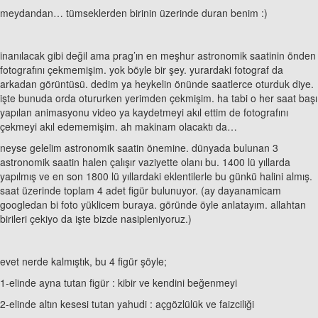
meydandan… tümseklerden birinin üzerinde duran benim :)
inanılacak gibi değil ama prag’ın en meşhur astronomik saatinin önden
fotografını çekmemişim. yok böyle bir şey. yurardaki fotograf da
arkadan görüntüsü. dedim ya heykelin önünde saatlerce oturduk diye.
işte bunuda orda otururken yerimden çekmişim. ha tabi o her saat başı
yapılan animasyonu video ya kaydetmeyi akıl ettim de fotografını
çekmeyi akıl edememişim. ah makinam olacaktı da…
neyse gelelim astronomik saatin önemine. dünyada bulunan 3
astronomik saatin halen çalışır vaziyette olanı bu. 1400 lü yıllarda
yapılmış ve en son 1800 lü yıllardaki eklentilerle bu günkü halini almış.
saat üzerinde toplam 4 adet figür bulunuyor. (ay dayanamicam
googledan bi foto yüklicem buraya. göründe öyle anlatayım. allahtan
birileri çekiyo da işte bizde nasipleniyoruz.)
evet nerde kalmıştık, bu 4 figür şöyle;
1-elinde ayna tutan figür : kibir ve kendini beğenmeyi
2-elinde altın kesesi tutan yahudi : açgözlülük ve faizciliği