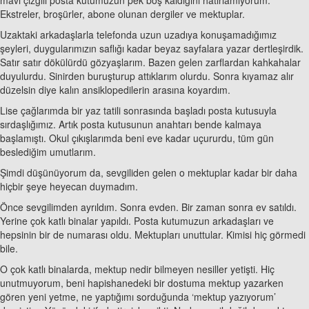
Ekstreler, broşürler, abone olunan dergiler ve mektuplar.
Uzaktaki arkadaşlarla telefonda uzun uzadıya konuşamadığımız
şeyleri, duygularımızın saflığı kadar beyaz sayfalara yazar dertleşirdik.
Satır satır dökülürdü gözyaşlarım. Bazen gelen zarflardan kahkahalar
duyulurdu. Sinirden buruşturup attıklarım olurdu. Sonra kıyamaz alır
düzelsin diye kalın ansiklopedilerin arasına koyardım.
Lise çağlarımda bir yaz tatili sonrasında başladı posta kutusuyla
sırdaşlığımız. Artık posta kutusunun anahtarı bende kalmaya
başlamıştı. Okul çıkışlarımda beni eve kadar uçururdu, tüm gün
beslediğim umutlarım.
Şimdi düşünüyorum da, sevgiliden gelen o mektuplar kadar bir daha
hiçbir şeye heyecan duymadım.
Önce sevgilimden ayrıldım. Sonra evden. Bir zaman sonra ev satıldı.
Yerine çok katlı binalar yapıldı. Posta kutumuzun arkadaşları ve
hepsinin bir de numarası oldu. Mektupları unuttular. Kimisi hiç görmedi
bile.
O çok katlı binalarda, mektup nedir bilmeyen nesiller yetişti. Hiç
unutmuyorum, beni hapishanedeki bir dostuma mektup yazarken
gören yeni yetme, ne yaptığımı sorduğunda ‘mektup yazıyorum’