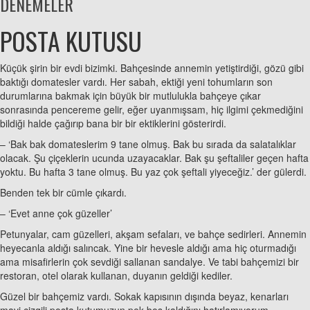
DENEMELER
POSTA KUTUSU
Küçük şirin bir evdi bizimki. Bahçesinde annemin yetiştirdiği, gözü gibi
baktığı domatesler vardı. Her sabah, ektiği yeni tohumların son
durumlarına bakmak için büyük bir mutlulukla bahçeye çıkar
sonrasında pencereme gelir, eğer uyanmışsam, hiç ilgimi çekmediğini
bildiği halde çağırıp bana bir bir ektiklerini gösterirdi.
– ‘Bak bak domateslerim 9 tane olmuş. Bak bu sırada da salatalıklar
olacak. Şu çiçeklerin ucunda uzayacaklar. Bak şu şeftaliler geçen hafta
yoktu. Bu hafta 3 tane olmuş. Bu yaz çok şeftali yiyeceğiz.’ der gülerdi.
Benden tek bir cümle çıkardı.
– ‘Evet anne çok güzeller’
Petunyalar, cam güzelleri, akşam sefaları, ve bahçe sedirleri. Annemin
heyecanla aldığı salıncak. Yine bir hevesle aldığı ama hiç oturmadığı
ama misafirlerin çok sevdiği sallanan sandalye. Ve tabi bahçemizi bir
restoran, otel olarak kullanan, duyanın geldiği kediler.
Güzel bir bahçemiz vardı. Sokak kapısının dışında beyaz, kenarları
mavi çizgili posta kutumuzun pek boş kaldığını hatırlamıyorum.