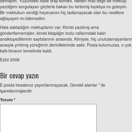
demiştim. Yüzündeki ifade tirajı komikti. Neden mail değil de mektup
yazdığımı sorgulayan gözlerle bakan bu terlemiş bıyıklıya mı güleyim.
Bir mektubun verdiği heyecanını hiç tadamayacak olan bu nesillere
ağlayayım mı bilemedim.
Hala sakladığım mektuplarım var. Kimisi yazılmış ama
gönderilememişler, kimisi kitaplığın tozlu raflarındaki kalın
ansiklopedilerinin sayfalarının arasında. Kimiyse, hiç unutulamayanların
acısıyla yırtılmış yüreğimin derinliklerinde saklı. Posta kutumuzsa, o çok
katlı binanın temelinde kaldı.
Eylül 2008
Bir cevap yazın
E-posta hesabınız yayımlanmayacak.
Gerekli alanlar
*
ile
işaretlenmişlerdir
Yorum
*