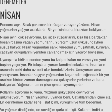
DENEMELER
NİSAN
Pencere açık. Sıcak çok sıcak bir rüzgar vuruyor yüzüme. Nisan
yağmurları yağıyor aralıklarla. Bir yenisini daha birazdan bekliyorum.
Nisan ayını çok seviyorum. Bu sıcak rüzgarlarını, kısa kısa bardaktan
boşanırcasına yağan yağmurlarını. Yüreğim uzun uykusundayken
susuz kalıyor. Nisan yağmurları sanki yüreğimi yumuşatmak, kuruyan,
çatlayan duygularımı yeniden canlandırmak için yağıyor böylesine.
Uyanışımla birlikte senden yana bu kal pte kalan ne varsa yine yeni
baştan yeşeriyor. Bir telaşla atıyorum kendimi sokaklara. İnsanların
arasında belki daha az belli olur bendeki izlerin. Umuyorum ama
yanılıyorum. İnsanlar kaçıyor yağmurdan koşar adım sığınacak bir yer
ararken birden zaman durmuşçasına çakılıyorlar yerlerine ve bana
bakıyorlar. Yağmurun tadını çıkarışımı anlayamıyorlar.
Kollarımı açıyorum iki yana. Yüzümü gökyüzüne çeviriyor ve
gülümsüyorum. Nisan yağmuru uyandır beni. Çatlaklarımdan içime sız.
En derinlerime kadar ilerle. Islat içimi, yüreğimi ve tüm bedenimi.
Ve yağmur dindiğinde, en sevdiğim şarkı bitmişti. Kollarımı indiri p