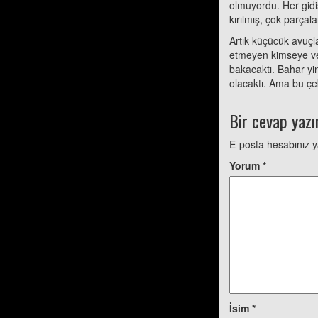
olmuyordu. Her gidiş
kırılmış, çok parçala
Artık küçücük avuçla
etmeyen kimseye ver
bakacaktı. Bahar yin
olacaktı. Ama bu çe
Bir cevap yazı
E-posta hesabınız 
Yorum
*
İsim
*