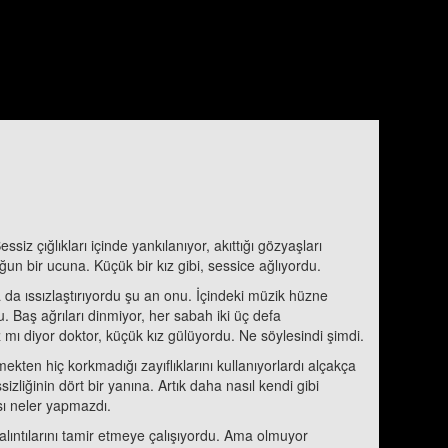
z çığlıkları içinde yankılanıyor, akıttığı gözyaşları
n bir ucuna. Küçük bir kız gibi, sessice ağlıyordu.
 da ıssızlaştırıyordu şu an onu. İçindeki müzik hüzne
u. Baş ağrıları dinmiyor, her sabah iki üç defa
z mı diyor doktor, küçük kız gülüyordu. Ne söylesindi şimdi.
en hiç korkmadığı zayıflıklarını kullanıyorlardı alçakça
liğinin dört bir yanına. Artık daha nasıl kendi gibi
ası neler yapmazdı.
alıntılarını tamir etmeye çalışıyordu. Ama olmuyor