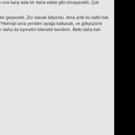
 ona karşı asla bir daha eskisi gibi olmayacaktı. Çok
ler geçecekti. Zor olacak biliyordu. Ama artık bu kalbi hak
. Yıkılmıştı ama yeniden ayağa kalkacak, ve gökyüzüne
r daha da kıymetini bilecekti kendinin. Belki daha katı