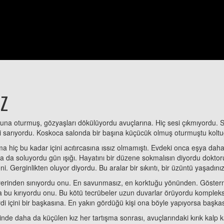
Z
na oturmuş, gözyaşları dökülüyordu avuçlarına. Hiç sesi çıkmıyordu. Sessi
ni sarıyordu. Koskoca salonda bir başına küçücük olmuş oturmuştu koltuğu
a hiç bu kadar içini acıtırcasına ıssız olmamıştı. Evdeki onca eşya daha
daha da soluyordu gün ışığı. Hayatını bir düzene sokmalısın diyordu doktor
i. Gerginlikten oluyor diyordu. Bu aralar bir sıkıntı, bir üzüntü yaşadını
erinden sınıyordu onu. En savunmasız, en korktuğu yönünden. Göstermekt
 bu kırıyordu onu. Bu kötü tecrübeler uzun duvarlar örüyordu komplekssiz
ilirdi içini bir başkasına. En yakın gördüğü kişi ona böyle yapıyorsa başk
nde daha da küçülen kız her tartışma sonrası, avuçlarındaki kırık kalp k