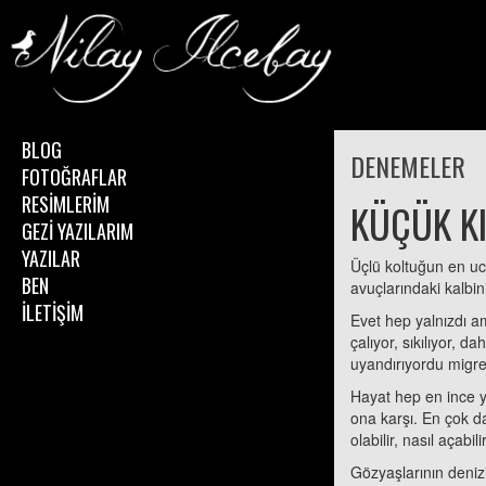
BLOG
DENEMELER
FOTOĞRAFLAR
RESİMLERİM
KÜÇÜK KI
GEZİ YAZILARIM
YAZILAR
Üçlü koltuğun en ucu
BEN
avuçlarındaki kalbi
İLETİŞİM
Evet hep yalnızdı am
çalıyor, sıkılıyor, 
uyandırıyordu migren
Hayat hep en ince y
ona karşı. En çok da
olabilir, nasıl açab
Gözyaşlarının denizi