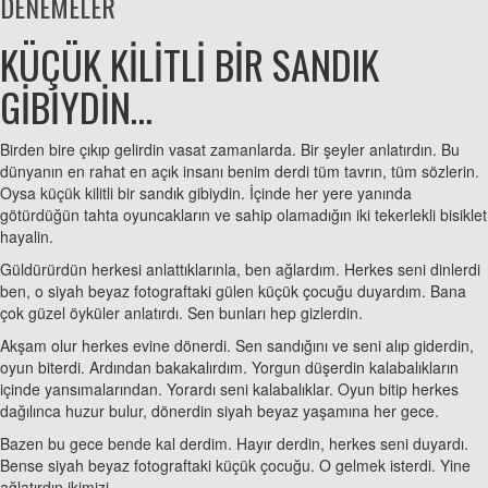
DENEMELER
KÜÇÜK KİLİTLİ BİR SANDIK
GİBİYDİN…
Birden bire çıkıp gelirdin vasat zamanlarda. Bir şeyler anlatırdın. Bu
dünyanın en rahat en açık insanı benim derdi tüm tavrın, tüm sözlerin.
Oysa küçük kilitli bir sandık gibiydin. İçinde her yere yanında
götürdüğün tahta oyuncakların ve sahip olamadığın iki tekerlekli bisiklet
hayalin.
Güldürürdün herkesi anlattıklarınla, ben ağlardım. Herkes seni dinlerdi
ben, o siyah beyaz fotograftaki gülen küçük çocuğu duyardım. Bana
çok güzel öyküler anlatırdı. Sen bunları hep gizlerdin.
Akşam olur herkes evine dönerdi. Sen sandığını ve seni alıp giderdin,
oyun biterdi. Ardından bakakalırdım. Yorgun düşerdin kalabalıkların
içinde yansımalarından. Yorardı seni kalabalıklar. Oyun bitip herkes
dağılınca huzur bulur, dönerdin siyah beyaz yaşamına her gece.
Bazen bu gece bende kal derdim. Hayır derdin, herkes seni duyardı.
Bense siyah beyaz fotograftaki küçük çocuğu. O gelmek isterdi. Yine
ağlatırdın ikimizi.