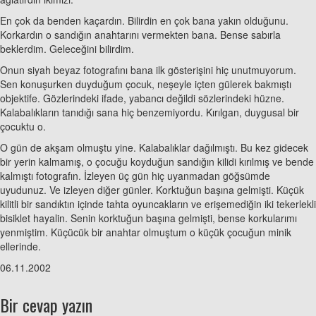
En çok da benden kaçardın. Bilirdin en çok bana yakın olduğunu.
Korkardın o sandığın anahtarını vermekten bana. Bense sabırla
beklerdim. Geleceğini bilirdim.
Onun siyah beyaz fotografını bana ilk gösterişini hiç unutmuyorum.
Sen konuşurken duyduğum çocuk, neşeyle içten gülerek bakmıştı
objektife. Gözlerindeki ifade, yabancı değildi sözlerindeki hüzne.
Kalabalıkların tanıdığı sana hiç benzemiyordu. Kırılgan, duygusal bir
çocuktu o.
O gün de akşam olmuştu yine. Kalabalıklar dağılmıştı. Bu kez gidecek
bir yerin kalmamış, o çocuğu koyduğun sandığın kilidi kırılmış ve bende
kalmıştı fotografın. İzleyen üç gün hiç uyanmadan göğsümde
uyudunuz. Ve izleyen diğer günler. Korktuğun başına gelmişti. Küçük
kilitli bir sandıktın içinde tahta oyuncakların ve erişemediğin iki tekerlekli
bisiklet hayalin. Senin korktuğun başına gelmişti, bense korkularımı
yenmiştim. Küçücük bir anahtar olmuştum o küçük çocuğun minik
ellerinde.
06.11.2002
Bir cevap yazın