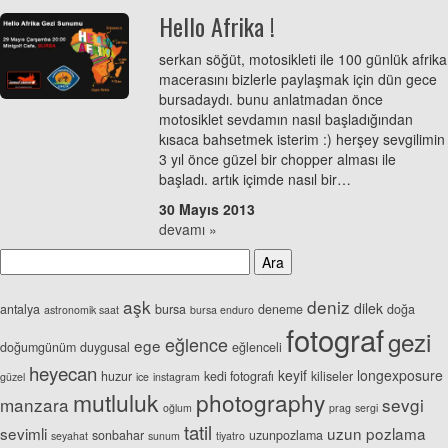
Hello Afrika !
serkan söğüt, motosikleti ile 100 günlük afrika
macerasını bizlerle paylaşmak için dün gece
bursadaydı. bunu anlatmadan önce
motosiklet sevdamın nasıl başladığından
kısaca bahsetmek isterim :) herşey sevgilimin
3 yıl önce güzel bir chopper alması ile
başladı. artık içimde nasıl bir…
30 Mayıs 2013
devamı »
aşk
deniz
dilek
antalya
bursa
deneme
doğa
astronomik saat
bursa enduro
fotograf
gezi
eğlence
ege
doğumgünüm
duygusal
eğlenceli
heyecan
keyif
longexposure
huzur
kedi fotografı
kiliseler
güzel
ice
instagram
mutluluk
photography
manzara
sevgi
oğlum
prag
sergi
tatil
sevimli
uzun pozlama
sonbahar
uzunpozlama
seyahat
sunum
tiyatro