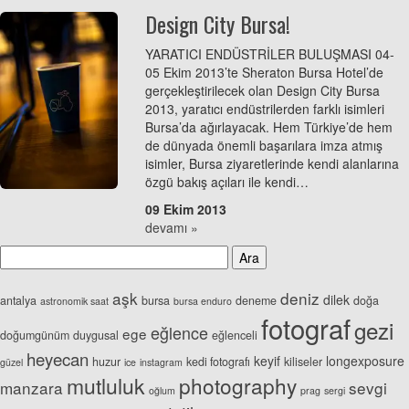
Design City Bursa!
YARATICI ENDÜSTRİLER BULUŞMASI 04-
05 Ekim 2013’te Sheraton Bursa Hotel’de
gerçekleştirilecek olan Design City Bursa
2013, yaratıcı endüstrilerden farklı isimleri
Bursa’da ağırlayacak. Hem Türkiye’de hem
de dünyada önemli başarılara imza atmış
isimler, Bursa ziyaretlerinde kendi alanlarına
özgü bakış açıları ile kendi…
09 Ekim 2013
devamı »
aşk
deniz
dilek
antalya
bursa
deneme
doğa
astronomik saat
bursa enduro
fotograf
gezi
eğlence
ege
doğumgünüm
duygusal
eğlenceli
heyecan
keyif
longexposure
huzur
kedi fotografı
kiliseler
güzel
ice
instagram
mutluluk
photography
manzara
sevgi
oğlum
prag
sergi