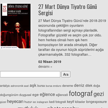
27 Mart Dünya Tiyatro Günü
Sergisi
27 Mart Dünya Tiyatro Günü’nde 2018-2019
sezonunda çektiğim oyunların
fotograflarından sergi açmayı planladık.
Fotograflar güzeldi ve seçim çok zor oldu.
hem herkes olmalı hem ışık hem
kompozisyon bir arada olmalıydı. Diğer
taraftan da oyunun küçük süprizlerini açığa
çıkarmamalıydık. 332 fotograftan…
02 Nisan 2019
devamı »
aşk
deniz
dilek
antalya
bursa
deneme
doğa
astronomik saat
bursa enduro
fotograf
gezi
eğlence
ege
doğumgünüm
duygusal
eğlenceli
heyecan
keyif
longexposure
huzur
kedi fotografı
kiliseler
güzel
ice
instagram
photography