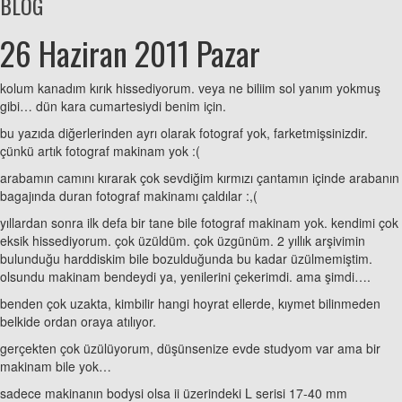
BLOG
26 Haziran 2011 Pazar
kolum kanadım kırık hissediyorum. veya ne biliim sol yanım yokmuş
gibi… dün kara cumartesiydi benim için.
bu yazıda diğerlerinden ayrı olarak fotograf yok, farketmişsinizdir.
çünkü artık fotograf makinam yok :(
arabamın camını kırarak çok sevdiğim kırmızı çantamın içinde arabanın
bagajında duran fotograf makinamı çaldılar :,(
yıllardan sonra ilk defa bir tane bile fotograf makinam yok. kendimi çok
eksik hissediyorum. çok üzüldüm. çok üzgünüm. 2 yıllık arşivimin
bulunduğu harddiskim bile bozulduğunda bu kadar üzülmemiştim.
olsundu makinam bendeydi ya, yenilerini çekerimdi. ama şimdi….
benden çok uzakta, kimbilir hangi hoyrat ellerde, kıymet bilinmeden
belkide ordan oraya atılıyor.
gerçekten çok üzülüyorum, düşünsenize evde studyom var ama bir
makinam bile yok…
sadece makinanın bodysi olsa ii üzerindeki L serisi 17-40 mm