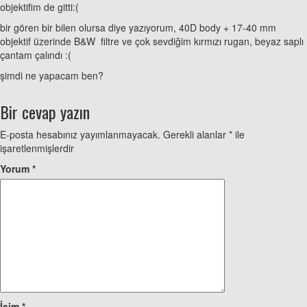
objektifim de gitti:(
bir gören bir bilen olursa diye yazıyorum, 40D body + 17-40 mm
objektif üzerinde B&W filtre ve çok sevdiğim kırmızı rugan, beyaz saplı
çantam çalındı :(
şimdi ne yapacam ben?
Bir cevap yazın
E-posta hesabınız yayımlanmayacak.
Gerekli alanlar
*
ile
işaretlenmişlerdir
Yorum
*
İsim
*