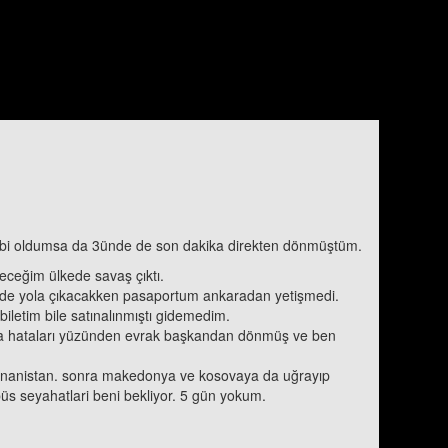
gibi oldumsa da 3ünde de son dakika direkten dönmüştüm.
eceğim ülkede savaş çıktı.
21 de yola çıkacakken pasaportum ankaradan yetişmedi.
biletim bile satınalınmıştı gidemedim.
la hataları yüzünden evrak başkandan dönmüş ve ben
 yunanistan. sonra makedonya ve kosovaya da uğrayıp
büs seyahatlari beni bekliyor. 5 gün yokum.