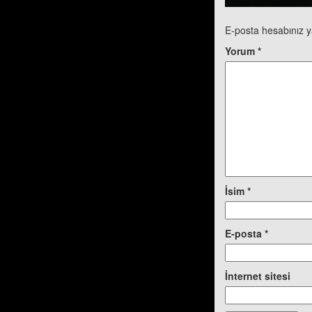
E-posta hesabınız 
Yorum
*
İsim
*
E-posta
*
İnternet sitesi