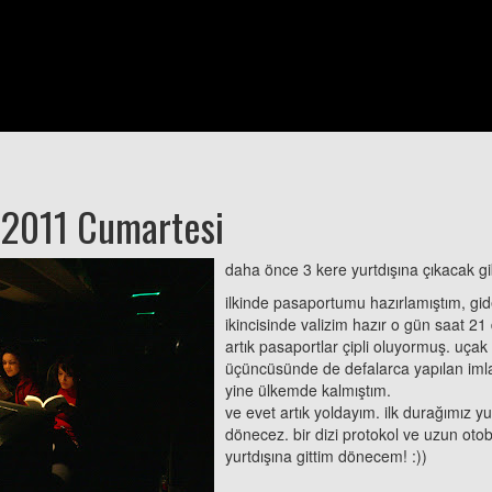
 2011 Cumartesi
daha önce 3 kere yurtdışına çıkacak 
ilkinde pasaportumu hazırlamıştım, gid
ikincisinde valizim hazır o gün saat 
artık pasaportlar çipli oluyormuş. uçak 
üçüncüsünde de defalarca yapılan im
yine ülkemde kalmıştım.
ve evet artık yoldayım. ilk durağımız
dönecez. bir dizi protokol ve uzun oto
yurtdışına gittim dönecem! :))