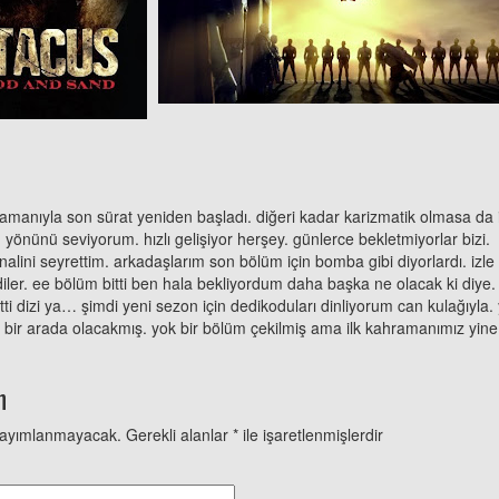
manıyla son sürat yeniden başladı. diğeri kadar karizmatik olmasa da id
 yönünü seviyorum. hızlı gelişiyor herşey. günlerce bekletmiyorlar bizi.
alini seyrettim. arkadaşlarım son bölüm için bomba gibi diyorlardı. izle
diler. ee bölüm bitti ben hala bekliyordum daha başka ne olacak ki diye. 
tti dizi ya… şimdi yeni sezon için dedikoduları dinliyorum can kulağıyl
i bir arada olacakmış. yok bir bölüm çekilmiş ama ilk kahramanımız yine 
n
yayımlanmayacak.
Gerekli alanlar
*
ile işaretlenmişlerdir