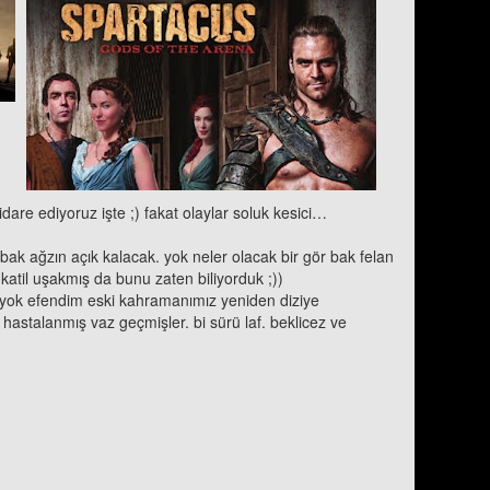
are ediyoruz işte ;) fakat olaylar soluk kesici…
 bak ağzın açık kalacak. yok neler olacak bir gör bak felan
katil uşakmış da bunu zaten biliyorduk ;))
a. yok efendim eski kahramanımız yeniden diziye
hastalanmış vaz geçmişler. bi sürü laf. beklicez ve