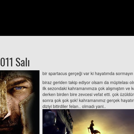
011 Salı
bir spartacus gerçeği var ki hayatımda sormayın
biraz geriden takip ediyor olsam da müptelası 
ilk sezondaki kahramanımıza çok alışmıştım ve ke
derken birden bire zevcesi vefat etti. çok üzüldü
sonra şok şok şok! kahramanımız gerçek hayatın
diziyi bitirdiler felan.. olmadı yani..