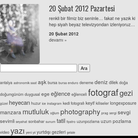
20 Şubat 2012 Pazartesi
renkli bir filmiz biz seninle… fakat ne yazık ki
hep siyah beyaz televizyondan izleniyoruz…
20 Şubat 2012
devamı »
aşk
deniz
dilek
antalya
bursa
deneme
doğa
astronomik saat
bursa enduro
fotograf
gezi
eğlence
ege
doğumgünüm
duygusal
eğlenceli
heyecan
keyif
longexposure
huzur
kedi fotografı
kiliseler
güzel
ice
instagram
mutluluk
photography
manzara
sevgi
oğlum
prag
sergi
tatil
sevimli
uzun pozlama
sonbahar
uzunpozlama
seyahat
sunum
tiyatro
yazı
yurtdışı gezileri
video
yeni yıl
şelale