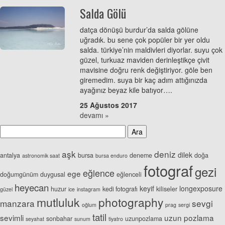
Salda Gölü
datça dönüşü burdur’da salda gölüne
uğradık. bu sene çok popüler bir yer oldu
salda. türkiye’nin maldivleri diyorlar. suyu çok
güzel, turkuaz maviden derinleştikçe çivit
mavisine doğru renk değiştiriyor. göle ben
giremedim. suya bir kaç adım attığınızda
ayağınız beyaz kile batıyor….
25 Ağustos 2017
devamı »
aşk
deniz
dilek
antalya
bursa
deneme
doğa
astronomik saat
bursa enduro
fotograf
gezi
eğlence
ege
doğumgünüm
duygusal
eğlenceli
heyecan
keyif
longexposure
huzur
kedi fotografı
kiliseler
güzel
ice
instagram
mutluluk
photography
manzara
sevgi
oğlum
prag
sergi
tatil
sevimli
uzun pozlama
sonbahar
uzunpozlama
seyahat
sunum
tiyatro