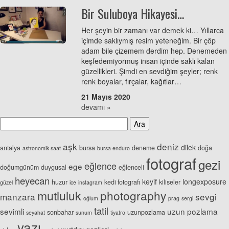
Bir Suluboya Hikayesi…
Her şeyin bir zamanı var demek ki… Yıllarca
içimde saklıymış resim yeteneğim. Bir çöp
adam bile çizemem derdim hep. Denemeden
keşfedemiyormuş insan içinde saklı kalan
güzellikleri. Şimdi en sevdiğim şeyler; renk
renk boyalar, fırçalar, kağıtlar…
21 Mayıs 2020
devamı »
aşk
deniz
dilek
antalya
bursa
deneme
doğa
astronomik saat
bursa enduro
fotograf
gezi
eğlence
ege
doğumgünüm
duygusal
eğlenceli
heyecan
keyif
longexposure
huzur
kedi fotografı
kiliseler
güzel
ice
instagram
mutluluk
photography
manzara
sevgi
oğlum
prag
sergi
tatil
sevimli
uzun pozlama
sonbahar
uzunpozlama
seyahat
sunum
tiyatro
yazı