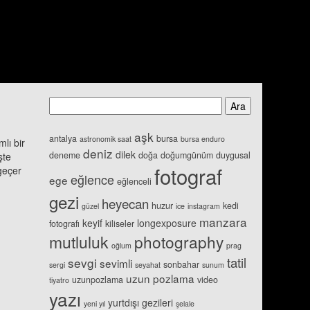
aşk
antalya
bursa
astronomik saat
bursa enduro
lı bir
deniz
dilek
deneme
doğa
doğumgünüm
duygusal
şte
fotograf
geçer
eğlence
ege
eğlenceli
gezi
heyecan
huzur
kedi
güzel
ice
instagram
manzara
keyif
longexposure
fotografı
kiliseler
mutluluk
photography
oğlum
prag
tatil
sevgi
sevimli
sonbahar
sergi
seyahat
sunum
uzun pozlama
uzunpozlama
video
tiyatro
yazı
yurtdışı gezileri
yeni yıl
şelale