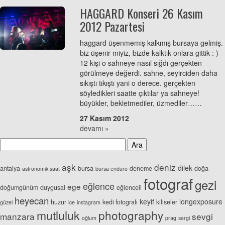
HAGGARD Konseri 26 Kasım
2012 Pazartesi
haggard üşenmemiş kalkmış bursaya gelmiş.
biz üşenir miyiz, bizde kalktık onlara gittik : )
12 kişi o sahneye nasıl sığdı gerçekten
görülmeye değerdi. sahne, seyirciden daha
sıkıştı tıkıştı yani o derece. gerçekten
söyledikleri saatte çıktılar ya sahneye!
büyükler, bekletmediler, üzmediler……
27 Kasım 2012
devamı »
aşk
deniz
dilek
antalya
bursa
deneme
doğa
astronomik saat
bursa enduro
fotograf
gezi
eğlence
ege
doğumgünüm
duygusal
eğlenceli
heyecan
keyif
longexposure
huzur
kedi fotografı
kiliseler
güzel
ice
instagram
mutluluk
photography
manzara
sevgi
oğlum
prag
sergi