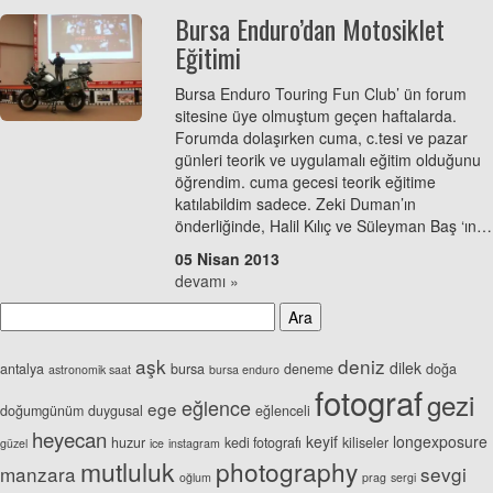
Bursa Enduro’dan Motosiklet
Eğitimi
Bursa Enduro Touring Fun Club’ ün forum
sitesine üye olmuştum geçen haftalarda.
Forumda dolaşırken cuma, c.tesi ve pazar
günleri teorik ve uygulamalı eğitim olduğunu
öğrendim. cuma gecesi teorik eğitime
katılabildim sadece. Zeki Duman’ın
önderliğinde, Halil Kılıç ve Süleyman Baş ‘ın…
05 Nisan 2013
devamı »
aşk
deniz
dilek
antalya
bursa
deneme
doğa
astronomik saat
bursa enduro
fotograf
gezi
eğlence
ege
doğumgünüm
duygusal
eğlenceli
heyecan
keyif
longexposure
huzur
kedi fotografı
kiliseler
güzel
ice
instagram
mutluluk
photography
manzara
sevgi
oğlum
prag
sergi