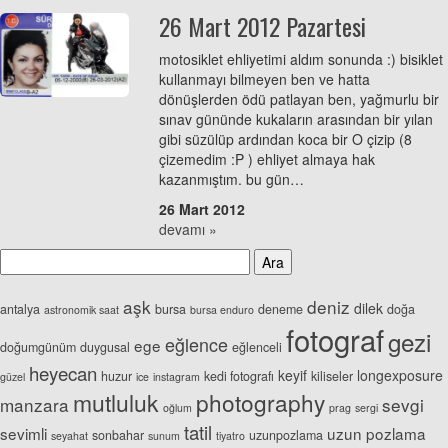
26 Mart 2012 Pazartesi
motosiklet ehliyetimi aldım sonunda :) bisiklet
kullanmayı bilmeyen ben ve hatta
dönüşlerden ödü patlayan ben, yağmurlu bir
sınav gününde kukaların arasından bir yılan
gibi süzülüp ardından koca bir O çizip (8
çizemedim :P ) ehliyet almaya hak
kazanmıştım. bu gün…
26 Mart 2012
devamı »
aşk
deniz
dilek
antalya
bursa
deneme
doğa
astronomik saat
bursa enduro
fotograf
gezi
eğlence
ege
doğumgünüm
duygusal
eğlenceli
heyecan
keyif
longexposure
huzur
kedi fotografı
kiliseler
güzel
ice
instagram
mutluluk
photography
manzara
sevgi
oğlum
prag
sergi
tatil
sevimli
uzun pozlama
sonbahar
uzunpozlama
seyahat
sunum
tiyatro