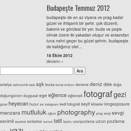
Budapeşte Temmuz 2012
budapeşte de en az viyana ve prag kadar
güzel ve ihtişamlı bir şehir. çok düzenli,
bakımlı ve görülesi bir yer. buda ve peşte
olmak üzere iki yakadan oluşur ve arasından
tuna nehri geçer bu güzel şehrin. budapeşte
de kaldığımız otel…
18 Ekim 2012
devamı »
aşk
deniz
dilek
antalya
bursa
deneme
doğa
astronomik saat
bursa enduro
fotograf
gezi
eğlence
ege
doğumgünüm
duygusal
eğlenceli
heyecan
keyif
longexposure
huzur
kedi fotografı
kiliseler
güzel
ice
instagram
mutluluk
photography
manzara
sevgi
oğlum
prag
sergi
tatil
sevimli
uzun pozlama
sonbahar
uzunpozlama
seyahat
sunum
tiyatro
yazı