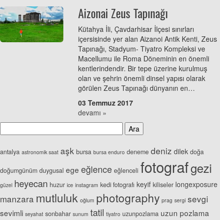
Aizonai Zeus Tapınağı
Kütahya İli, Çavdarhisar İlçesi sınırları
içersisinde yer alan Aizanoi Antik Kenti, Zeus
Tapınağı, Stadyum- Tiyatro Kompleksi ve
Macellumu ile Roma Döneminin en önemli
kentlerindendir. Bir tepe üzerine kurulmuş
olan ve şehrin önemli dinsel yapısı olarak
görülen Zeus Tapınağı dünyanın en…
03 Temmuz 2017
devamı »
aşk
deniz
dilek
antalya
bursa
deneme
doğa
astronomik saat
bursa enduro
fotograf
gezi
eğlence
ege
doğumgünüm
duygusal
eğlenceli
heyecan
keyif
longexposure
huzur
kedi fotografı
kiliseler
güzel
ice
instagram
mutluluk
photography
manzara
sevgi
oğlum
prag
sergi
tatil
sevimli
uzun pozlama
sonbahar
uzunpozlama
seyahat
sunum
tiyatro