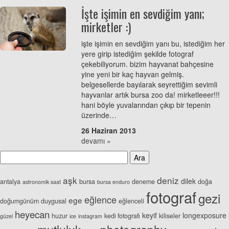
İşte işimin en sevdiğim yanı;
mirketler :)
işte işimin en sevdiğim yanı bu, istediğim her
yere girip istediğim şekilde fotograf
çekebiliyorum. bizim hayvanat bahçesine
yine yeni bir kaç hayvan gelmiş.
belgesellerde bayılarak seyrettiğim sevimli
hayvanlar artık bursa zoo da! mirketleeer!!!
hani böyle yuvalarından çıkıp bir tepenin
üzerinde…
26 Haziran 2013
devamı »
aşk
deniz
dilek
antalya
bursa
deneme
doğa
astronomik saat
bursa enduro
fotograf
gezi
eğlence
ege
doğumgünüm
duygusal
eğlenceli
heyecan
keyif
longexposure
huzur
kedi fotografı
kiliseler
güzel
ice
instagram
photography