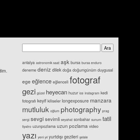
aşk
antalya
bursa
astronomik saat
bursa enduro
deniz
dilek
deneme
doğa
doğumgünüm
duygusal
dim.
fotograf
eğlence
ege
eğlenceli
gezi
heyecan
huzur
kedi
güzel
ice
instagram
manzara
keyif
longexposure
fotografı
kiliseler
mutluluk
photography
oğlum
prag
tatil
sevgi
sevimli
sonbahar
sergi
seyahat
sunum
uzun pozlama
uzunpozlama
video
tiyatro
yazı
yurtdışı gezileri
yeni yıl
şelale