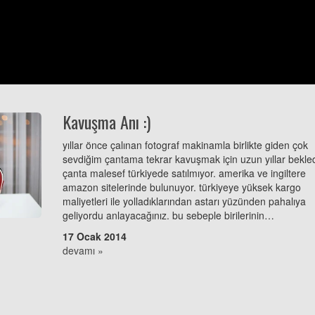
Kavuşma Anı :)
yıllar önce çalınan fotograf makinamla birlikte giden çok
sevdiğim çantama tekrar kavuşmak için uzun yıllar bekle
çanta malesef türkiyede satılmıyor. amerika ve ingiltere
amazon sitelerinde bulunuyor. türkiyeye yüksek kargo
maliyetleri ile yolladıklarından astarı yüzünden pahalıya
geliyordu anlayacağınız. bu sebeple birilerinin…
17 Ocak 2014
devamı »