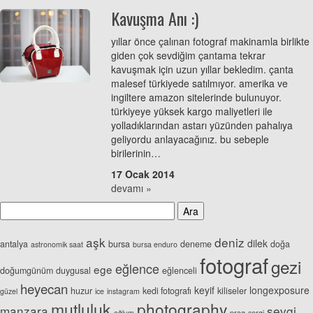
Kavuşma Anı :)
yıllar önce çalınan fotograf makinamla birlikte
giden çok sevdiğim çantama tekrar
kavuşmak için uzun yıllar bekledim. çanta
malesef türkiyede satılmıyor. amerika ve
ingiltere amazon sitelerinde bulunuyor.
türkiyeye yüksek kargo maliyetleri ile
yolladıklarından astarı yüzünden pahalıya
geliyordu anlayacağınız. bu sebeple
birilerinin…
17 Ocak 2014
devamı »
aşk
deniz
dilek
antalya
bursa
deneme
doğa
astronomik saat
bursa enduro
fotograf
gezi
eğlence
ege
doğumgünüm
duygusal
eğlenceli
heyecan
keyif
longexposure
huzur
kedi fotografı
kiliseler
güzel
ice
instagram
mutluluk
photography
manzara
sevgi
oğlum
prag
sergi