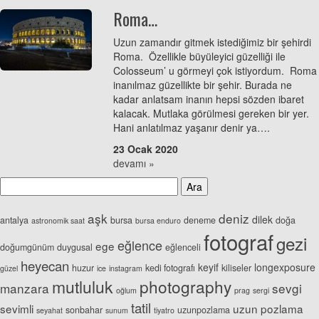
Roma…
Uzun zamandır gitmek istediğimiz bir şehirdi
Roma. Özellikle büyüleyici güzelliği ile
Colosseum’ u görmeyi çok istiyordum. Roma
inanılmaz güzellikte bir şehir. Burada ne
kadar anlatsam inanın hepsi sözden ibaret
kalacak. Mutlaka görülmesi gereken bir yer.
Hani anlatılmaz yaşanır denir ya….
23 Ocak 2020
devamı »
aşk
deniz
dilek
antalya
bursa
deneme
doğa
astronomik saat
bursa enduro
fotograf
gezi
eğlence
ege
doğumgünüm
duygusal
eğlenceli
heyecan
keyif
longexposure
huzur
kedi fotografı
kiliseler
güzel
ice
instagram
mutluluk
photography
manzara
sevgi
oğlum
prag
sergi
tatil
sevimli
uzun pozlama
sonbahar
uzunpozlama
seyahat
sunum
tiyatro