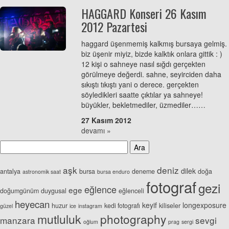
HAGGARD Konseri 26 Kasım
2012 Pazartesi
haggard üşenmemiş kalkmış bursaya gelmiş.
biz üşenir miyiz, bizde kalktık onlara gittik : )
12 kişi o sahneye nasıl sığdı gerçekten
görülmeye değerdi. sahne, seyirciden daha
sıkıştı tıkıştı yani o derece. gerçekten
söyledikleri saatte çıktılar ya sahneye!
büyükler, bekletmediler, üzmediler……
27 Kasım 2012
devamı »
aşk
deniz
dilek
antalya
bursa
deneme
doğa
astronomik saat
bursa enduro
fotograf
gezi
eğlence
ege
doğumgünüm
duygusal
eğlenceli
heyecan
keyif
longexposure
huzur
kedi fotografı
kiliseler
güzel
ice
instagram
mutluluk
photography
manzara
sevgi
oğlum
prag
sergi