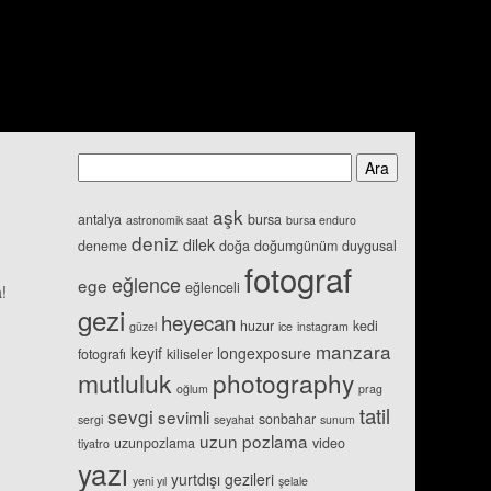
aşk
antalya
bursa
astronomik saat
bursa enduro
deniz
dilek
deneme
doğa
doğumgünüm
duygusal
fotograf
e
eğlence
ege
eğlenceli
a!
gezi
heyecan
huzur
kedi
güzel
ice
instagram
manzara
keyif
longexposure
fotografı
kiliseler
mutluluk
photography
oğlum
prag
tatil
sevgi
sevimli
sonbahar
sergi
seyahat
sunum
uzun pozlama
uzunpozlama
video
tiyatro
yazı
yurtdışı gezileri
yeni yıl
şelale