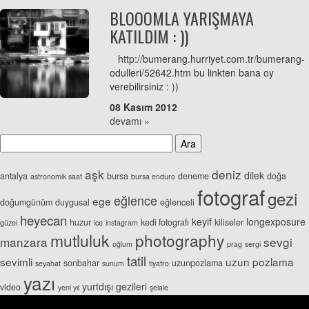
BLOOOMLA YARIŞMAYA
KATILDIM : ))
http://bumerang.hurriyet.com.tr/bumerang-
odulleri/52642.htm bu linkten bana oy
verebilirsiniz : ))
08 Kasım 2012
devamı »
aşk
deniz
dilek
antalya
bursa
deneme
doğa
astronomik saat
bursa enduro
fotograf
gezi
eğlence
ege
doğumgünüm
duygusal
eğlenceli
heyecan
keyif
longexposure
huzur
kedi fotografı
kiliseler
güzel
ice
instagram
mutluluk
photography
manzara
sevgi
oğlum
prag
sergi
tatil
sevimli
uzun pozlama
sonbahar
uzunpozlama
seyahat
sunum
tiyatro
yazı
yurtdışı gezileri
video
yeni yıl
şelale