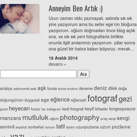
Anneyim Ben Artık :)
Uzun zaman oldu yazmayalı. aslında sık sık
yine yazıyorum ama bu sefer ege’nin bloğuna
yazıyorum. oğlum doğmadan önce blog açtık
ona. ve sık sık yeni fotograflarla birlikte
onunla ilgili anılarımızı yazıyorum. yıllar sonra
ona güzel bir hatıra kalsın istiyoruz. merak…
18 Aralık 2014
devamı »
aşk
deniz
dilek
antalya
bursa
deneme
doğa
astronomik saat
bursa enduro
fotograf
gezi
eğlence
ege
doğumgünüm
duygusal
eğlenceli
heyecan
keyif
longexposure
huzur
kedi fotografı
kiliseler
güzel
ice
instagram
mutluluk
photography
manzara
sevgi
oğlum
prag
sergi
tatil
sevimli
uzun pozlama
sonbahar
uzunpozlama
seyahat
sunum
tiyatro
yazı