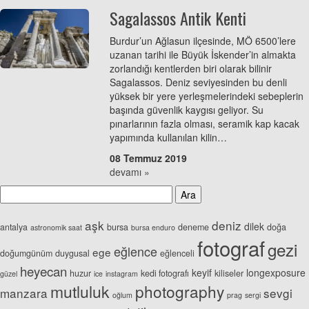
Sagalassos Antik Kenti
Burdur’un Ağlasun ilçesinde, MÖ 6500’lere
uzanan tarihi ile Büyük İskender’in almakta
zorlandığı kentlerden biri olarak bilinir
Sagalassos. Deniz seviyesinden bu denli
yüksek bir yere yerleşmelerindeki sebeplerin
başında güvenlik kaygısı geliyor. Su
pınarlarının fazla olması, seramik kap kacak
yapımında kullanılan kilin…
08 Temmuz 2019
devamı »
aşk
deniz
dilek
antalya
bursa
deneme
doğa
astronomik saat
bursa enduro
fotograf
gezi
eğlence
ege
doğumgünüm
duygusal
eğlenceli
heyecan
keyif
longexposure
huzur
kedi fotografı
kiliseler
güzel
ice
instagram
mutluluk
photography
manzara
sevgi
oğlum
prag
sergi