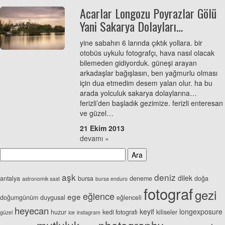
Acarlar Longozu Poyrazlar Gölü
Yani Sakarya Dolayları…
yine sabahın 6 larında çıktık yollara. bir
otobüs uykulu fotografçı, hava nasıl olacak
bilemeden gidiyorduk. güneşi arayan
arkadaşlar bağışlasın, ben yağmurlu olması
için dua etmedim desem yalan olur. ha bu
arada yolculuk sakarya dolaylarına…
ferizli’den başladık gezimize. ferizli enteresan
ve güzel…
21 Ekim 2013
devamı »
aşk
deniz
dilek
antalya
bursa
deneme
doğa
astronomik saat
bursa enduro
fotograf
gezi
eğlence
ege
doğumgünüm
duygusal
eğlenceli
heyecan
keyif
longexposure
huzur
kedi fotografı
kiliseler
güzel
ice
instagram
photography